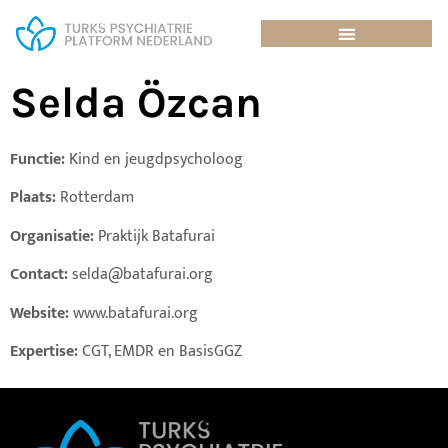
Selda Özcan
Functie:
Kind en jeugdpsycholoog
Plaats:
Rotterdam
Organisatie:
Praktijk Batafurai
Contact:
selda@batafurai.org
Website:
www.batafurai.org
Expertise:
CGT, EMDR en BasisGGZ