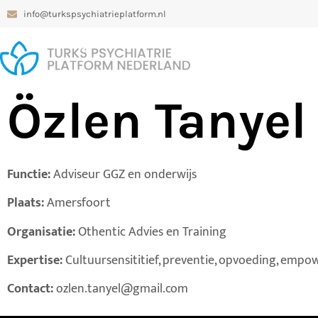
info@turkspsychiatrieplatform.nl
Özlen Tanye
Functie:
Adviseur GGZ en onderwijs
Plaats:
Amersfoort
Organisatie:
Othentic Advies en Training
Expertise:
Cultuursensititief, preventie, opvoeding, emp
Contact:
ozlen.tanyel@gmail.com