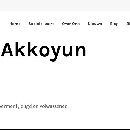
Home
Sociale kaart
Over Ons
Nieuws
Blog
B
l Akkoyun
owerment, jeugd en volwassenen.