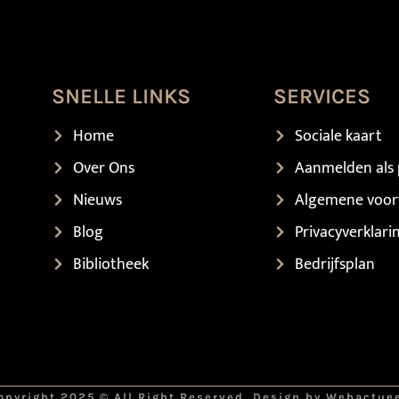
SNELLE LINKS
SERVICES
Home
Sociale kaart
Over Ons
Aanmelden als 
Nieuws
Algemene voo
Blog
Privacyverklari
Bibliotheek
Bedrijfsplan
opyright 2025 © All Right Reserved. Design by Webactue