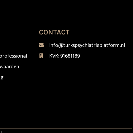
CONTACT
info@turkspsychiatrieplatform.nl
professional
KVK: 91681189
rwaarden
ng
el