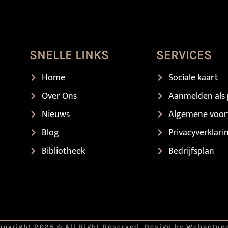
SNELLE LINKS
SERVICES
Home
Sociale kaart
Over Ons
Aanmelden als 
Nieuws
Algemene voo
Blog
Privacyverklari
Bibliotheek
Bedrijfsplan
opyright 2025 © All Right Reserved. Design by Webactue