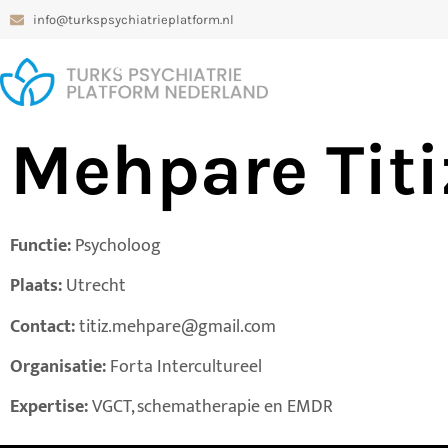
info@turkspsychiatrieplatform.nl
Mehpare Titi
Functie:
Psycholoog
Plaats:
Utrecht
Contact:
titiz.mehpare@gmail.com
Organisatie:
Forta Intercultureel
Expertise:
VGCT, schematherapie en EMDR