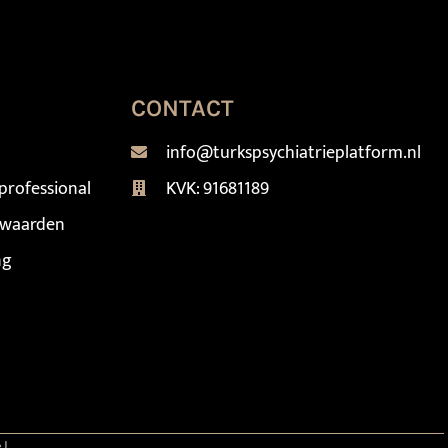
CONTACT
info@turkspsychiatrieplatform.nl
professional
KVK: 91681189
rwaarden
ng
el