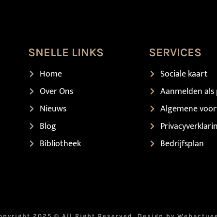
SNELLE LINKS
SERVICES
Home
Sociale kaart
Over Ons
Aanmelden als 
Nieuws
Algemene voo
Blog
Privacyverklari
Bibliotheek
Bedrijfsplan
opyright 2025 © All Right Reserved. Design by Webactue