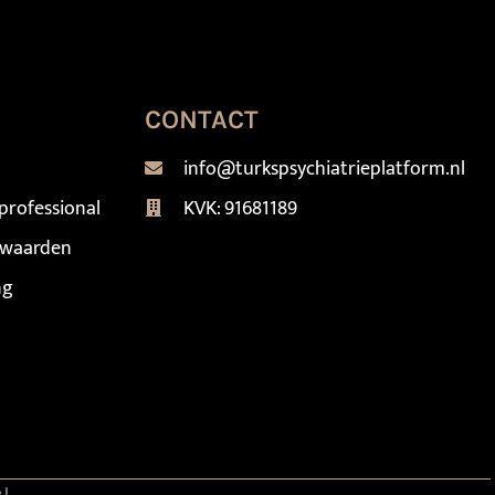
CONTACT
info@turkspsychiatrieplatform.nl
professional
KVK: 91681189
rwaarden
ng
el